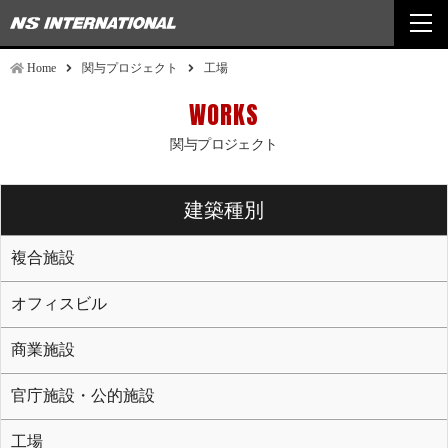
togg
navi
Home
関与プロジェクト
工場
WORKS
関与プロジェクト
建築種別
複合施設
オフィスビル
商業施設
官庁施設・公的施設
工場