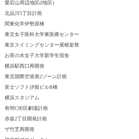
愛宕山周辺地区(I地区)
北品川5丁目計画
関東化学伊勢原棟
東京女子医科大学東医療センター
東京スイミングセンター屋根架替
お茶の水女子大学新学生宿舎
横浜駅西口再開発
東京国際空港第2ゾーン計画
富士ソフト汐留ビルB棟
横浜スタジアム
有明C街区劇場計画
赤坂2丁目開発計画
ザ竹芝再開発