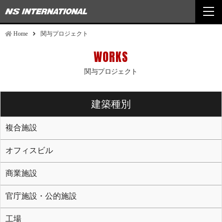
togg
navi
Home
関与プロジェクト
WORKS
関与プロジェクト
建築種別
複合施設
オフィスビル
商業施設
官庁施設・公的施設
工場