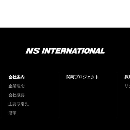
会社案内
関与プロジェクト
採
企業理念
リ
会社概要
主要取引先
沿革