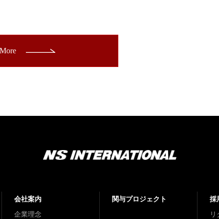
 More
会社案内
関与プロジェクト
採
企業理念
リ