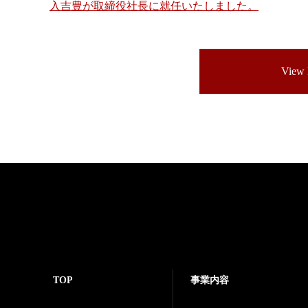
投
入吉豊が取締役社長に就任いたしました。
稿
ナ
View
ビ
ゲ
ー
シ
ョ
ン
TOP
事業内容